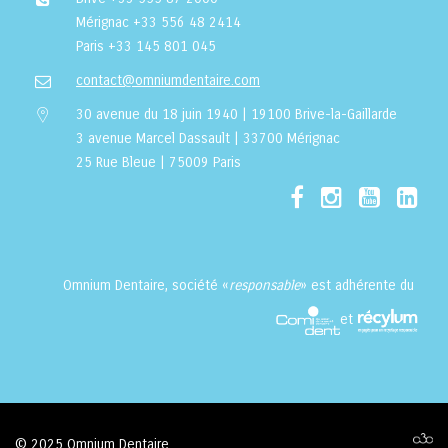
Mérignac
+33 556 48 2414
Paris
+33 145 801 045
contact@omniumdentaire.com
30 avenue du 18 juin 1940 | 19100 Brive-la-Gaillarde
3 avenue Marcel Dassault | 33700 Mérignac
25 Rue Bleue | 75009 Paris
Omnium Dentaire, société «
responsable
» est adhérente du
et
© 2025 Omnium Dentaire