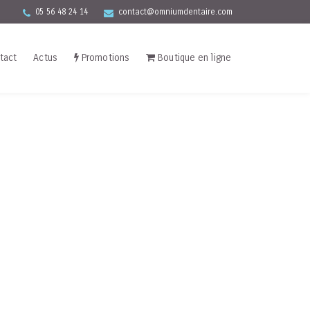
05 56 48 24 14
contact@omniumdentaire.com
tact
Actus
Promotions
Boutique en ligne