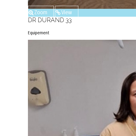
Zoom
View
DR DURAND 33
Equipement