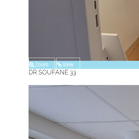
Zoom
View
DR SOUFANE 33