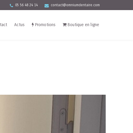
05 56 48 24 14
contact@omniumdentaire.com
tact
Actus
Promotions
Boutique en ligne