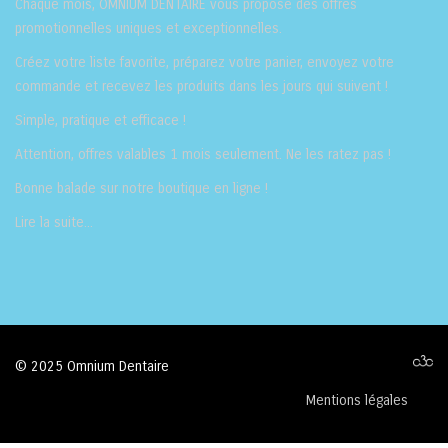
Chaque mois, OMNIUM DENTAIRE vous propose des offres
promotionnelles uniques et exceptionnelles.
Créez votre liste favorite, préparez votre panier, envoyez votre
commande et recevez les produits dans les jours qui suivent !
Simple, pratique et efficace !
Attention, offres valables 1 mois seulement. Ne les ratez pas !
Bonne balade sur notre
boutique en ligne
!
Lire la suite...
© 2025 Omnium Dentaire
Mentions légales